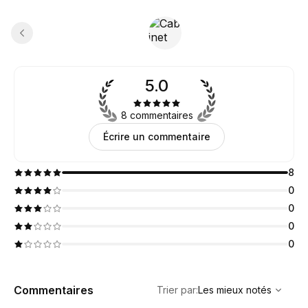
5.0
8 commentaires
Écrire un commentaire
8
0
0
0
0
,
Les mieux notés
Sort
Commentaires
Trier par
:
Les mieux notés