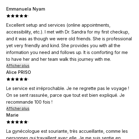
Emmanuela Nyam
·
Excellent setup and services (online appointments,
accessibility, etc.). I met with Dr. Sandra for my first checkup,
and it was as though we were old friends. She is professional
yet very friendly and kind. She provides you with all the
information you need and follows up. It is comforting for me
to have her and her team walk this journey with me.
Afficher plus
Alice PRISO
·
Le service est irréprochable. Je ne regrette pas le voyage !
On se sent rassurée, parce que tout est bien expliqué. Je
recommande 100 fois !
Afficher plus
Marie
·
La gynécologue est souriante, très accueillante, comme les
personnes qui travaillent avec elle. Je me suis sentie en